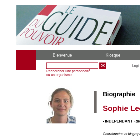
Bienvenue
Kiosque
Logi
Rechercher une personnalité
ou un organisme
Biographie
Sophie L
• INDEPENDANT (dep
Coordonnées et biograp