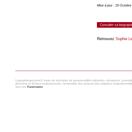
Mise à jour : 19 Octobr
Consulter sa biograph
Retrouvez
Sophie L
Consulter le réseau
Leguidedupouvoir.fr, base de données de personnalités (députés, sénateurs, journaliste
données et fichiers institutionnels, l'ensemble des acteurs des relations institutionnell
Voir nos
Partenaires