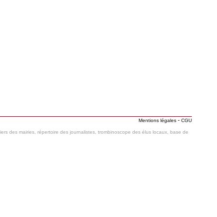
-
Mentions légales
CGU
hiers des mairies, répertoire des journalistes, trombinoscope des élus locaux, base de