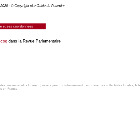
e 2020 - © Copyright «Le Guide du Pouvoir»
ie et ses coordonnées
ecoq
dans la Revue Parlementaire
s, maires et élus locaux...) mise à jour quotidiennement : annuaire des collectivités locales, fic
es en France...