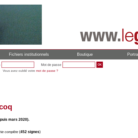
Fichiers institutionnels
Boutique
Portra
n
Mot de passe
Vous avez oublié votre
mot de passe ?
ecoq
uis mars 2020).
(
452 signes
)
hie complète