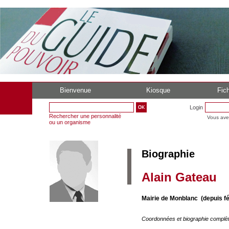
Bienvenue
Kiosque
Fich
Login
Rechercher une personnalité
Vous ave
ou un organisme
Biographie
Alain Gateau
Mairie de Monblanc (depuis fé
Coordonnées et biographie complè