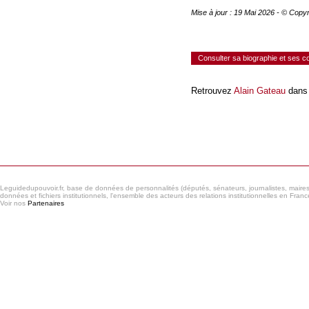
Mise à jour : 19 Mai 2026 - © Copy
Consulter sa biographie et ses 
Retrouvez
Alain Gateau
dans 
Consulter le réseau
Leguidedupouvoir.fr, base de données de personnalités (députés, sénateurs, journalistes, maires et
données et fichiers institutionnels, l'ensemble des acteurs des relations institutionnelles en France
Voir nos
Partenaires