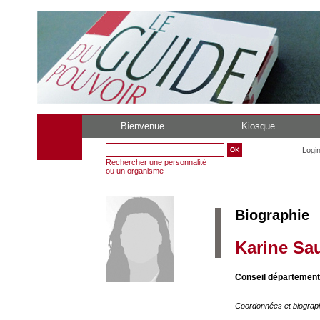
Bienvenue
Kiosque
Logi
Rechercher une personnalité
ou un organisme
Biographie
Karine Sa
Conseil département
Coordonnées et biograp