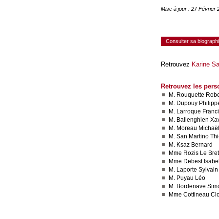
Mise à jour : 27 Février
Consulter sa biograph
Retrouvez
Karine S
Retrouvez les pers
M. Rouquette Robe
M. Dupouy Philipp
M. Larroque Franc
M. Ballenghien Xav
M. Moreau Michaë
M. San Martino Thi
M. Ksaz Bernard
Mme Rozis Le Bre
Mme Debest Isabel
M. Laporte Sylvain
M. Puyau Léo
M. Bordenave Sim
Mme Cottineau Clo