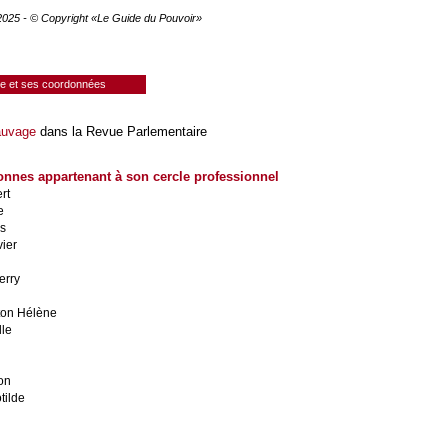
 2025 - © Copyright «Le Guide du Pouvoir»
ie et ses coordonnées
auvage
dans la Revue Parlementaire
onnes appartenant à son cercle professionnel
rt
e
is
ier
l
erry
ton Hélène
le
on
tilde