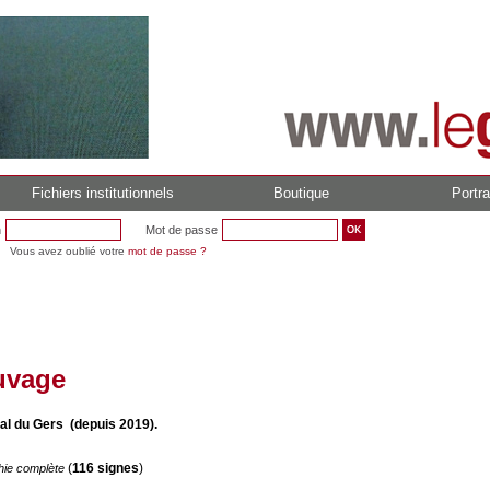
Fichiers institutionnels
Boutique
Portra
n
Mot de passe
Vous avez oublié votre
mot de passe ?
uvage
al du Gers (depuis 2019).
(
116 signes
)
hie complète