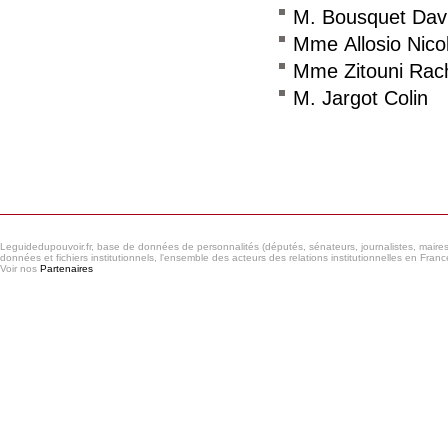
M. Bousquet Dav
Mme Allosio Nico
Mme Zitouni Rach
M. Jargot Colin
Consulter le réseau
Leguidedupouvoir.fr, base de données de personnalités (députés, sénateurs, journalistes, maires et
données et fichiers institutionnels, l'ensemble des acteurs des relations institutionnelles en France
Voir nos
Partenaires