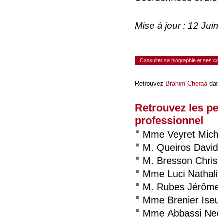
Mise à jour : 12 Ju
Consulter sa biographie et ses 
Retrouvez
Brahim Cheraa
dan
Retrouvez les p
professionnel
Mme Veyret Mich
M. Queiros David
M. Bresson Chri
Mme Luci Nathal
M. Rubes Jérôm
Mme Brenier Iseu
Mme Abbassi Nec