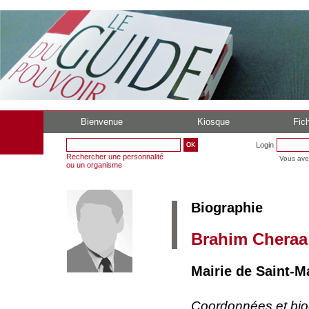
Bienvenue
Kiosque
Fich
Login
Rechercher une personnalité
Vous ave
ou un organisme
Biographie
Brahim Cheraa
Mairie de Saint-M
Coordonnées et bi