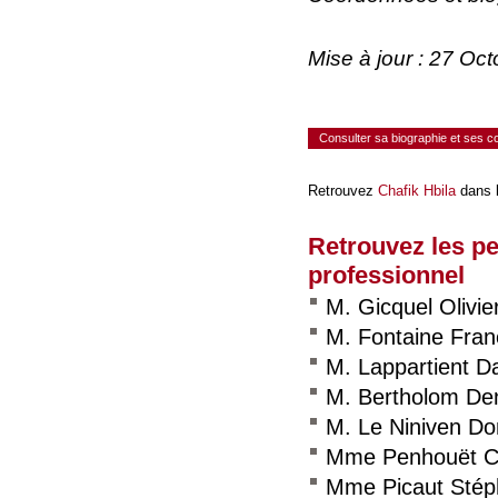
Mise à jour : 27 Oc
Consulter sa biographie et ses 
Retrouvez
Chafik Hbila
dans l
Retrouvez les p
professionnel
M. Gicquel Olivie
M. Fontaine Fran
M. Lappartient D
M. Bertholom De
M. Le Niniven Do
Mme Penhouët Ch
Mme Picaut Stép