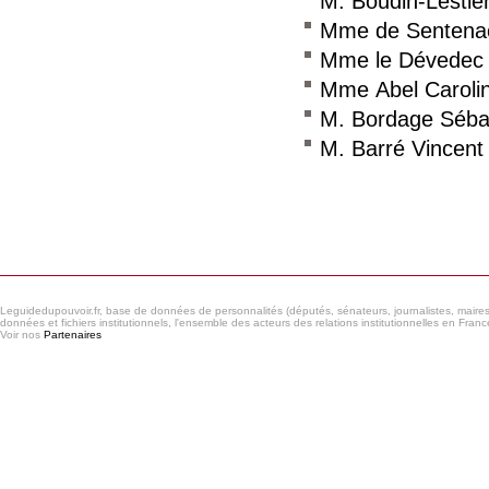
M. Boudin-Lestie
Mme de Sentenac
Mme le Dévedec 
Mme Abel Caroli
M. Bordage Séba
M. Barré Vincent
Consulter le réseau
Leguidedupouvoir.fr, base de données de personnalités (députés, sénateurs, journalistes, maires et
données et fichiers institutionnels, l'ensemble des acteurs des relations institutionnelles en France
Voir nos
Partenaires