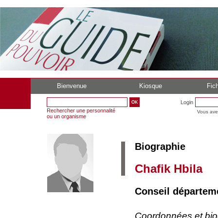
Bienvenue
Kiosque
Fich
Login
Rechercher une personnalité
Vous ave
ou un organisme
Biographie
Chafik Hbila
Conseil départem
Coordonnées et bi