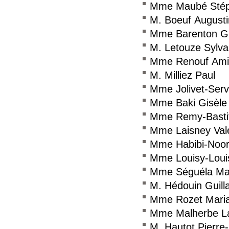
Mme Maubé Stép
M. Boeuf Augusti
Mme Barenton Gui
M. Letouze Sylva
Mme Renouf Ami
M. Milliez Paul
Mme Jolivet-Serv
Mme Baki Gisèle
Mme Remy-Bastit
Mme Laisney Valé
Mme Habibi-Noor
Mme Louisy-Louis
Mme Séguéla Mar
M. Hédouin Guil
Mme Rozet Mari
Mme Malherbe La
M. Hautot Pierr