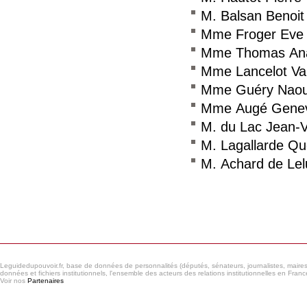
M. Balsan Benoit
Mme Froger Eve
Mme Thomas An
Mme Lancelot V
Mme Guéry Naou
Mme Augé Genev
M. du Lac Jean-V
M. Lagallarde Qu
M. Achard de Lel
Consulter le réseau
Leguidedupouvoir.fr, base de données de personnalités (députés, sénateurs, journalistes, maires et
données et fichiers institutionnels, l'ensemble des acteurs des relations institutionnelles en France
Voir nos
Partenaires