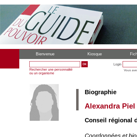
Bienvenue
Kiosque
Fich
Login
Rechercher une personnalité
Vous ave
ou un organisme
Biographie
Alexandra Piel
Conseil régional
Coordonnées et bi