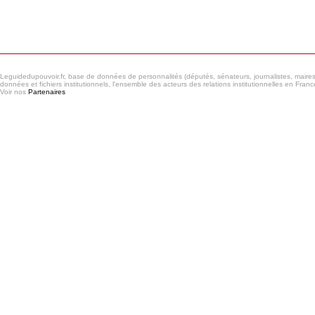
Consulter le réseau
Leguidedupouvoir.fr, base de données de personnalités (députés, sénateurs, journalistes, maires et
données et fichiers institutionnels, l'ensemble des acteurs des relations institutionnelles en France
Voir nos
Partenaires