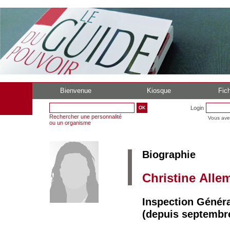
Bienvenue
Kiosque
Fich
Login
Rechercher une personnalité
Vous ave
ou un organisme
Biographie
Christine Alle
Inspection Génér
(depuis septembre