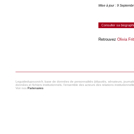
Mise à jour : 9 Septemb
Consulter sa biograph
Retrouvez
Olivia Fri
Consulter le réseau
Leguidedupouvoir.fr, base de données de personnalités (députés, sénateurs, journaliste
données et fichiers institutionnels, l'ensemble des acteurs des relations institutionnell
Voir nos
Partenaires