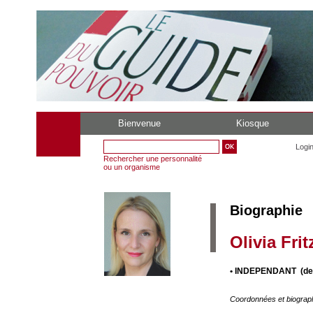
Bienvenue
Kiosque
Logi
Rechercher une personnalité
ou un organisme
Biographie
Olivia Frit
• INDEPENDANT (dep
Coordonnées et biograp