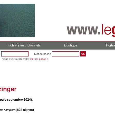
Fichiers institutionnels
Boutique
Portra
n
Mot de passe
Vous avez oublié votre
mot de passe ?
zinger
uis septembre 2024).
(
808 signes
)
hie complète