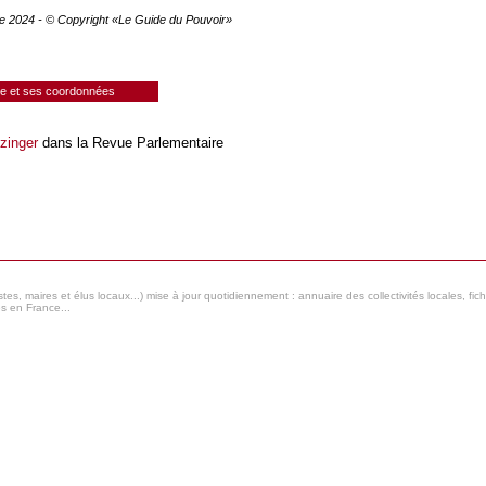
re 2024 - © Copyright «Le Guide du Pouvoir»
ie et ses coordonnées
tzinger
dans la Revue Parlementaire
s, maires et élus locaux...) mise à jour quotidiennement : annuaire des collectivités locales, fic
es en France...