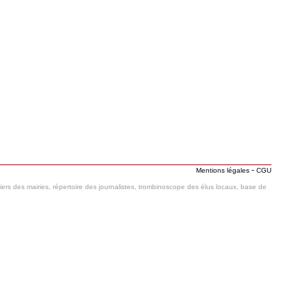
-
Mentions légales
CGU
hiers des mairies, répertoire des journalistes, trombinoscope des élus locaux, base de