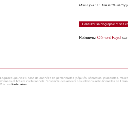
Mise à jour : 13 Juin 2016 - © Cop
Consulter sa biographie et ses 
Retrouvez
Clément Fayol
dan
Consulter le réseau
Leguidedupouvoir.fr, base de données de personnalités (députés, sénateurs, journalistes, maires et
données et fichiers institutionnels, l'ensemble des acteurs des relations institutionnelles en France
Voir nos
Partenaires