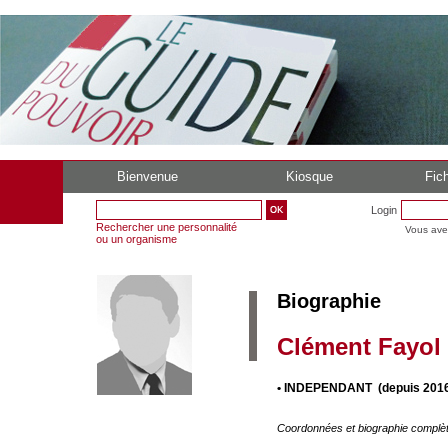
Bienvenue
Kiosque
Fich
Login
Rechercher une personnalité
Vous ave
ou un organisme
Biographie
Clément Fayol
• INDEPENDANT (depuis 2016
Coordonnées et biographie complè