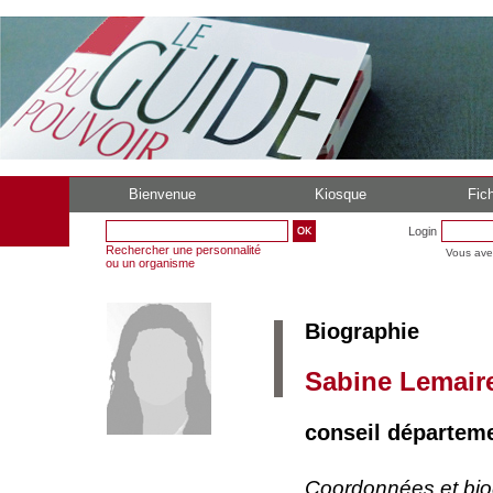
Bienvenue
Kiosque
Fich
Login
Rechercher une personnalité
Vous ave
ou un organisme
Biographie
Sabine Lemair
conseil départeme
Coordonnées et bi