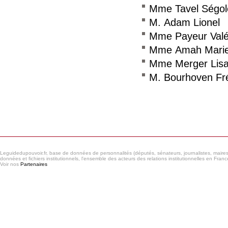
Mme Tavel Ségol
M. Adam Lionel
Mme Payeur Valé
Mme Amah Marie
Mme Merger Lis
M. Bourhoven Fr
Consulter le réseau
Leguidedupouvoir.fr, base de données de personnalités (députés, sénateurs, journalistes, maires et
données et fichiers institutionnels, l'ensemble des acteurs des relations institutionnelles en France
Voir nos
Partenaires