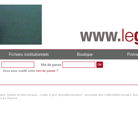
Fichiers institutionnels
Boutique
Portra
n
Mot de passe
Vous avez oublié votre
mot de passe ?
s, maires et élus locaux...) mise à jour quotidiennement : annuaire des collectivités locales, fic
es en France...