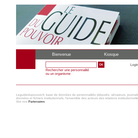
Bienvenue
Kiosque
Logi
Rechercher une personnalité
ou un organisme
Leguidedupouvoir.fr, base de données de personnalités (députés, sénateurs, journaliste
données et fichiers institutionnels, l'ensemble des acteurs des relations institutionnell
Voir nos
Partenaires