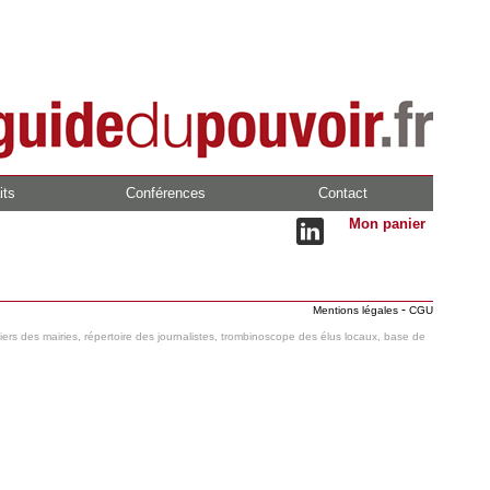
its
Conférences
Contact
Mon panier
-
Mentions légales
CGU
hiers des mairies, répertoire des journalistes, trombinoscope des élus locaux, base de