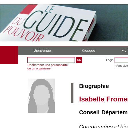
Bienvenue
Kiosque
Fich
Login
Rechercher une personnalité
Vous ave
ou un organisme
Biographie
Isabelle Frome
Conseil Départeme
Coordonnées et bi