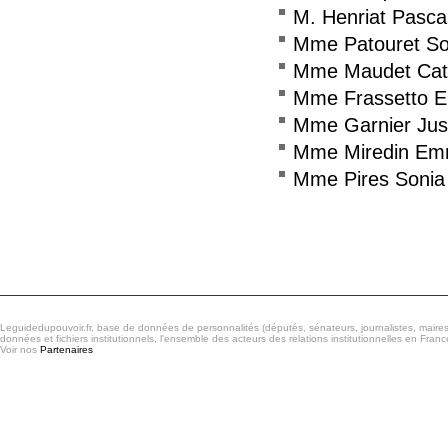
M. Henriat Pasca
Mme Patouret So
Mme Maudet Cat
Mme Frassetto El
Mme Garnier Jus
Mme Miredin Em
Mme Pires Sonia
Consulter le réseau
Leguidedupouvoir.fr, base de données de personnalités (députés, sénateurs, journalistes, maires et
données et fichiers institutionnels, l'ensemble des acteurs des relations institutionnelles en France
Voir nos
Partenaires