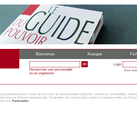
Bienvenue
Kiosque
Fich
Login
Rechercher une personnalité
Vous ave
ou un organisme
Leguidedupouvoir.fr, base de données de personnalités (députés, sénateurs, journalistes, maires et
données et fichiers institutionnels, l'ensemble des acteurs des relations institutionnelles en France
Voir nos
Partenaires