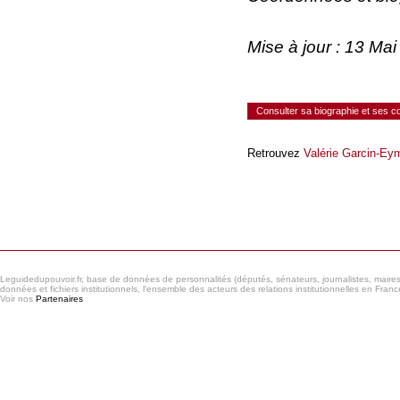
Mise à jour : 13 Ma
Consulter sa biographie et ses 
Retrouvez
Valérie Garcin-E
Consulter le réseau
Leguidedupouvoir.fr, base de données de personnalités (députés, sénateurs, journalistes, maires et
données et fichiers institutionnels, l'ensemble des acteurs des relations institutionnelles en France
Voir nos
Partenaires