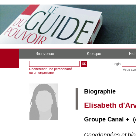
Bienvenue
Kiosque
Fich
Login
Rechercher une personnalité
Vous ave
ou un organisme
Biographie
Elisabeth d'Ar
Groupe Canal + (
Coordonnées et bi