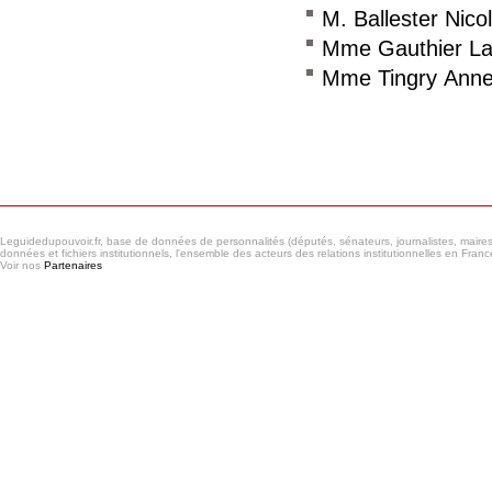
M. Ballester Nico
Mme Gauthier La
Mme Tingry Anne
Consulter le réseau
Leguidedupouvoir.fr, base de données de personnalités (députés, sénateurs, journalistes, maires et
données et fichiers institutionnels, l'ensemble des acteurs des relations institutionnelles en France
Voir nos
Partenaires