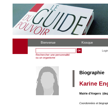
Bienvenue
Kiosque
Logi
Rechercher une personnalité
ou un organisme
Biographie
Karine En
Mairie d'Angers (de
Coordonnées et biograp