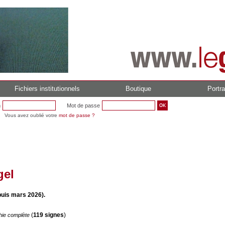
Fichiers institutionnels
Boutique
Portra
n
Mot de passe
Vous avez oublié votre
mot de passe ?
gel
puis mars 2026).
(
119 signes
)
hie complète