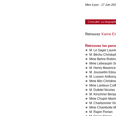
Mise à jour : 17 Juin 20
Consulter sa biograph
Retrouvez
Karine En
Retrouvez les pers
M. Le Sager Laure
M. Béchu Christop
Mme Behre-Robin
Mme Lebeaupin S
M. Henry Maxence
M. Joussellin Edo
M. Lusson Anthon
Mme Blin Christine
Mme Lardeux-Coiffa
M. Dufetel Nicolas
M. Kirschner Benj
Mme Chupin Mari
M. Charbonnier Vic
Mme Chambolle M
M. Rapin Florian