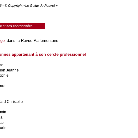
26 - © Copyright «Le Guide du Pouvoir»
ie et ses coordonnées
gel
dans la Revue Parlementaire
onnes appartenant à son cercle professionnel
nt
he
son Jeanne
ophie
uard
y
rd Christelle
amin
na
tor
arie