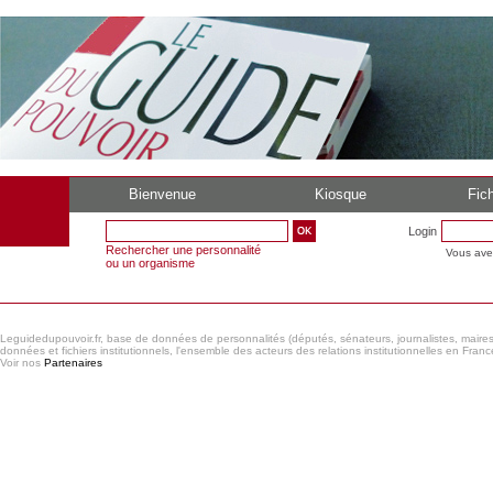
Bienvenue
Kiosque
Fich
Login
Rechercher une personnalité
Vous ave
ou un organisme
Leguidedupouvoir.fr, base de données de personnalités (députés, sénateurs, journalistes, maires et
données et fichiers institutionnels, l'ensemble des acteurs des relations institutionnelles en France
Voir nos
Partenaires