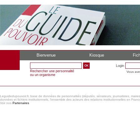
Bienvenue
Kiosque
Fich
Login
Rechercher une personnalité
Vous ave
ou un organisme
Leguidedupouvoir.fr, base de données de personnalités (députés, sénateurs, journalistes, maires et
données et fichiers institutionnels, l'ensemble des acteurs des relations institutionnelles en France
Voir nos
Partenaires