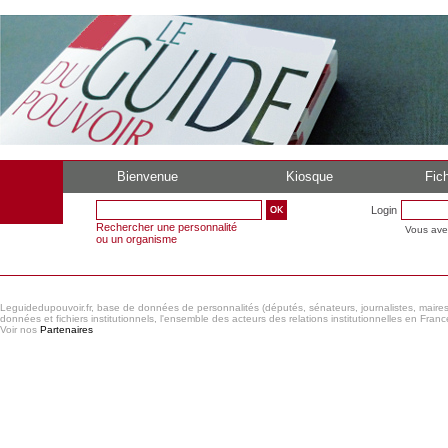
Bienvenue
Kiosque
Fich
Login
Rechercher une personnalité
Vous ave
ou un organisme
Leguidedupouvoir.fr, base de données de personnalités (députés, sénateurs, journalistes, maires et
données et fichiers institutionnels, l'ensemble des acteurs des relations institutionnelles en France
Voir nos
Partenaires