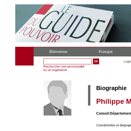
Bienvenue
Kiosque
Logi
Rechercher une personnalité
ou un organisme
Biographie
Philippe M
Conseil Département
Coordonnées et biograp