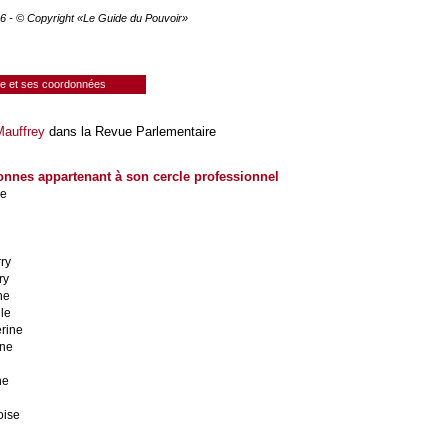
026 - © Copyright «Le Guide du Pouvoir»
ie et ses coordonnées
Mauffrey
dans la Revue Parlementaire
onnes appartenant à son cercle professionnel
de
ry
ry
ne
le
rine
nne
ne
oise