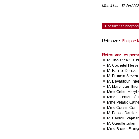
Mise à jour : 17 Avril 2
Consulter sa biograph
Retrouvez
Philippe 
Retrouvez les pers
M. Tholance Clau
M. Cochetel Hervé
M. Barillot Dorick
M. Pruneta Steven
M. Devautour Thier
M. Marolleau Thier
Mme Gelée Maryli
Mme Fournier Céci
Mme Pelaud Cathe
Mme Cousin Cori
M. Pessot Damien
M. Cadiou Stépha
M. Gueulle Julien
Mme Brunet Franç