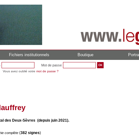
Fichiers institutionnels
Boutique
Portra
n
Mot de passe
Vous avez oublié votre
mot de passe ?
auffrey
al des Deux-Sèvres (depuis juin 2021).
(
382 signes
)
hie complète