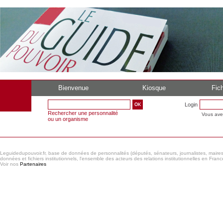
Bienvenue
Kiosque
Fich
Login
Rechercher une personnalité
Vous ave
ou un organisme
Leguidedupouvoir.fr, base de données de personnalités (députés, sénateurs, journalistes, maires et
données et fichiers institutionnels, l'ensemble des acteurs des relations institutionnelles en France
Voir nos
Partenaires