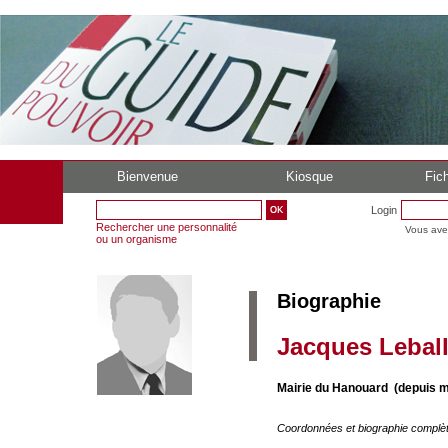
Bienvenue
Kiosque
Fich
Login
Rechercher une personnalité
Vous ave
ou un organisme
Biographie
Jacques Lebal
Mairie du Hanouard (depuis m
Coordonnées et biographie complè