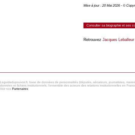
Mise à jour : 20 Mai 2026 - © Copy
Consulter sa biographie et ses 
Retrouvez
Jacques Leballeur
Consulter le réseau
Leguidedupouvoir.fr, base de données de personnalités (députés, sénateurs, journalistes, maires et
données et fichiers institutionnels, l'ensemble des acteurs des relations institutionnelles en France
Voir nos
Partenaires