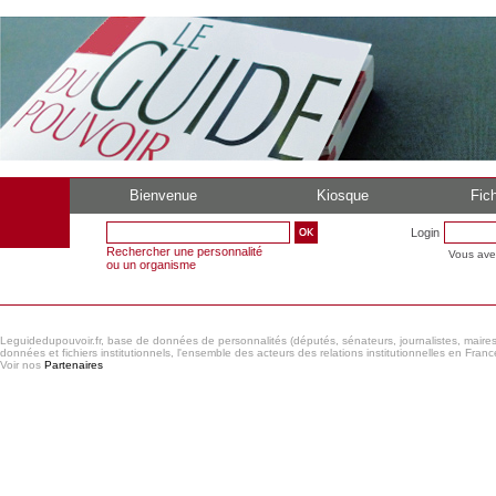
Bienvenue
Kiosque
Fich
Login
Rechercher une personnalité
Vous ave
ou un organisme
Leguidedupouvoir.fr, base de données de personnalités (députés, sénateurs, journalistes, maires et
données et fichiers institutionnels, l'ensemble des acteurs des relations institutionnelles en France
Voir nos
Partenaires