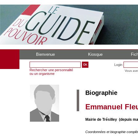
Bienvenue
Kiosque
Fich
Login
Rechercher une personnalité
Vous ave
ou un organisme
Biographie
Emmanuel Fleu
Mairie de Trésilley (depuis ma
Coordonnées et biographie complè