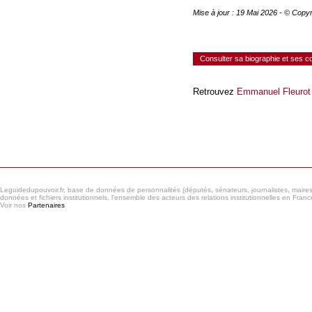
Mise à jour : 19 Mai 2026 - © Copy
Consulter sa biographie et ses 
Retrouvez
Emmanuel Fleurot
Consulter le réseau
Leguidedupouvoir.fr, base de données de personnalités (députés, sénateurs, journalistes, maires et
données et fichiers institutionnels, l'ensemble des acteurs des relations institutionnelles en France
Voir nos
Partenaires