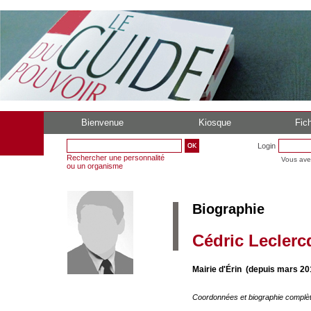
Bienvenue
Kiosque
Fich
Login
Rechercher une personnalité
Vous ave
ou un organisme
Biographie
Cédric Leclerc
Mairie d'Érin (depuis mars 20
Coordonnées et biographie complè