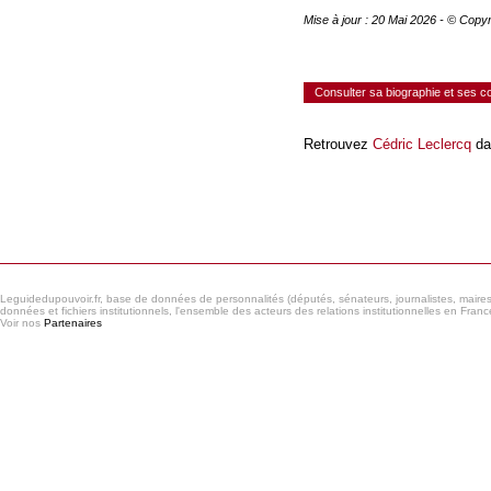
Mise à jour : 20 Mai 2026 - © Copy
Consulter sa biographie et ses 
Retrouvez
Cédric Leclercq
da
Consulter le réseau
Leguidedupouvoir.fr, base de données de personnalités (députés, sénateurs, journalistes, maires et
données et fichiers institutionnels, l'ensemble des acteurs des relations institutionnelles en France
Voir nos
Partenaires