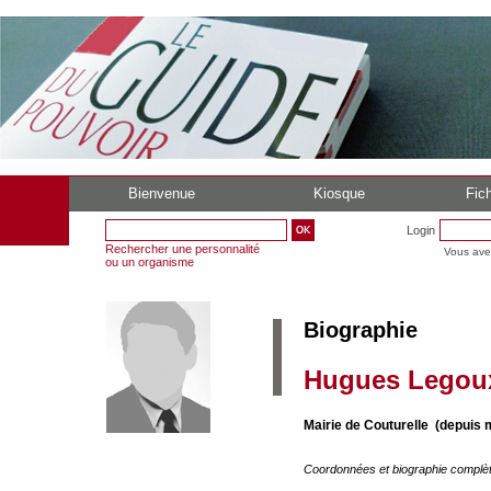
Bienvenue
Kiosque
Fich
Login
Rechercher une personnalité
Vous ave
ou un organisme
Biographie
Hugues Legou
Mairie de Couturelle (depuis 
Coordonnées et biographie complè