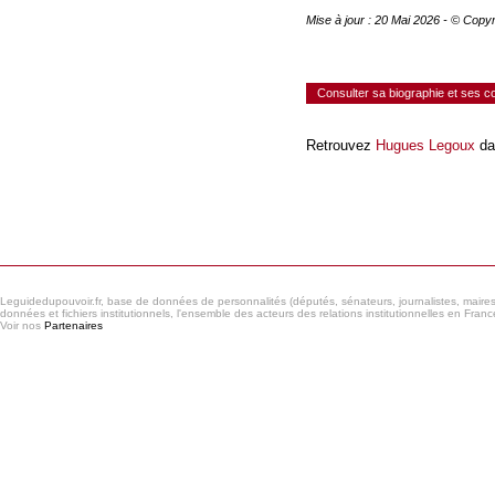
Mise à jour : 20 Mai 2026 - © Copy
Consulter sa biographie et ses 
Retrouvez
Hugues Legoux
da
Consulter le réseau
Leguidedupouvoir.fr, base de données de personnalités (députés, sénateurs, journalistes, maires et
données et fichiers institutionnels, l'ensemble des acteurs des relations institutionnelles en France
Voir nos
Partenaires