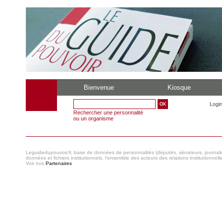
Bienvenue
Kiosque
Logi
Rechercher une personnalité
ou un organisme
Leguidedupouvoir.fr, base de données de personnalités (députés, sénateurs, journaliste
données et fichiers institutionnels, l'ensemble des acteurs des relations institutionnell
Voir nos
Partenaires