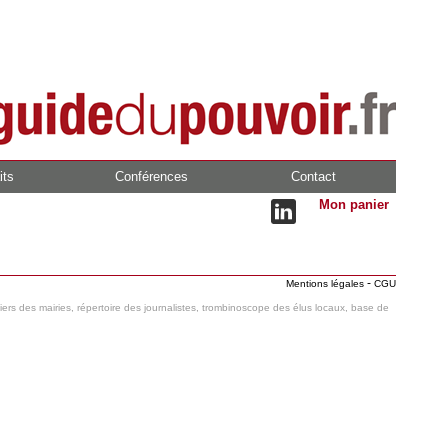
its
Conférences
Contact
Mon panier
-
Mentions légales
CGU
hiers des mairies, répertoire des journalistes, trombinoscope des élus locaux, base de