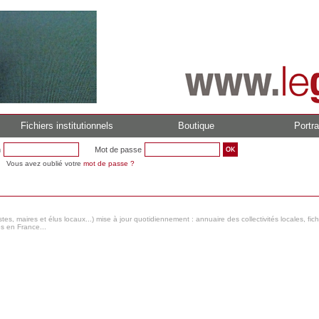
Fichiers institutionnels
Boutique
Portra
n
Mot de passe
Vous avez oublié votre
mot de passe ?
s, maires et élus locaux...) mise à jour quotidiennement : annuaire des collectivités locales, fic
es en France...