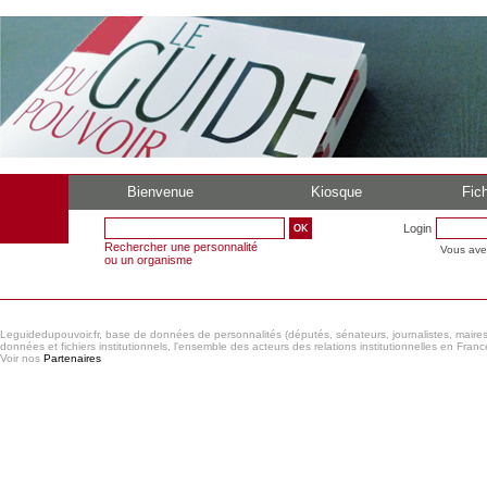
Bienvenue
Kiosque
Fich
Login
Rechercher une personnalité
Vous ave
ou un organisme
Leguidedupouvoir.fr, base de données de personnalités (députés, sénateurs, journalistes, maires et
données et fichiers institutionnels, l'ensemble des acteurs des relations institutionnelles en France
Voir nos
Partenaires