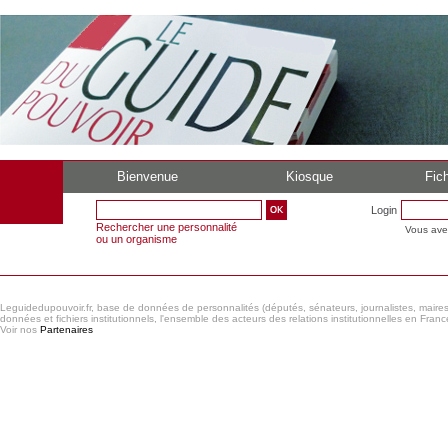
Bienvenue
Kiosque
Fich
Login
Rechercher une personnalité
Vous ave
ou un organisme
Leguidedupouvoir.fr, base de données de personnalités (députés, sénateurs, journalistes, maires et
données et fichiers institutionnels, l'ensemble des acteurs des relations institutionnelles en France
Voir nos
Partenaires