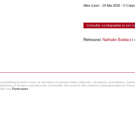
Mise à jour : 19 Mai 2026 - © Copy
Consulter sa biographie et ses 
Retrouvez
Nathalie Baldacci
d
Consulter le réseau
Leguidedupouvoir.fr, base de données de personnalités (députés, sénateurs, journalistes, maires et
données et fichiers institutionnels, l'ensemble des acteurs des relations institutionnelles en France
Voir nos
Partenaires