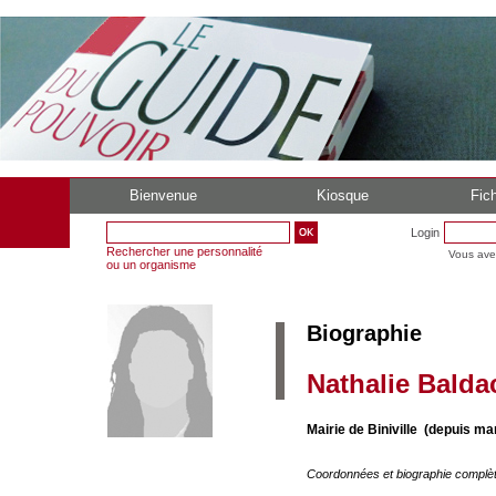
Bienvenue
Kiosque
Fich
Login
Rechercher une personnalité
Vous ave
ou un organisme
Biographie
Nathalie Balda
Mairie de Biniville (depuis ma
Coordonnées et biographie complè