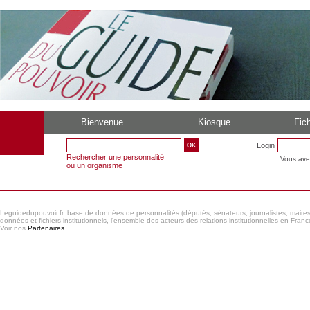
Bienvenue
Kiosque
Fich
Login
Rechercher une personnalité
Vous ave
ou un organisme
Leguidedupouvoir.fr, base de données de personnalités (députés, sénateurs, journalistes, maires et
données et fichiers institutionnels, l'ensemble des acteurs des relations institutionnelles en France
Voir nos
Partenaires