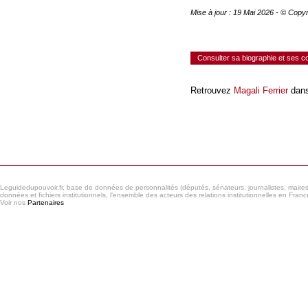
Mise à jour : 19 Mai 2026 - © Copy
Consulter sa biographie et ses 
Retrouvez
Magali Ferrier
dans
Consulter le réseau
Leguidedupouvoir.fr, base de données de personnalités (députés, sénateurs, journalistes, maires et
données et fichiers institutionnels, l'ensemble des acteurs des relations institutionnelles en France
Voir nos
Partenaires