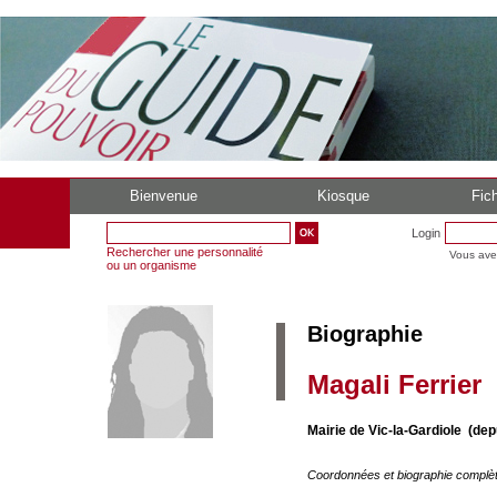
Bienvenue
Kiosque
Fich
Login
Rechercher une personnalité
Vous ave
ou un organisme
Biographie
Magali Ferrier
Mairie de Vic-la-Gardiole (de
Coordonnées et biographie complè