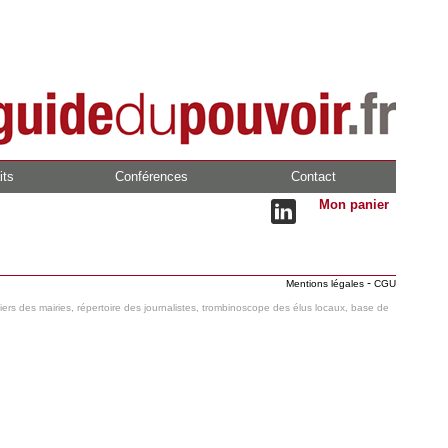
its
Conférences
Contact
Mon panier
-
Mentions légales
CGU
hiers des mairies, répertoire des journalistes, trombinoscope des élus locaux, base de