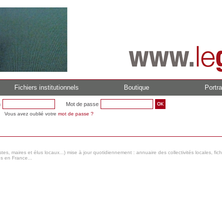
Fichiers institutionnels
Boutique
Portra
n
Mot de passe
Vous avez oublié votre
mot de passe ?
s, maires et élus locaux...) mise à jour quotidiennement : annuaire des collectivités locales, fic
es en France...