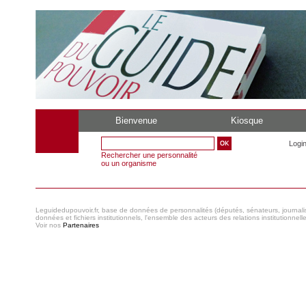
Bienvenue
Kiosque
Logi
Rechercher une personnalité
ou un organisme
Leguidedupouvoir.fr, base de données de personnalités (députés, sénateurs, journaliste
données et fichiers institutionnels, l'ensemble des acteurs des relations institutionnell
Voir nos
Partenaires