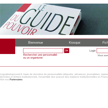
Bienvenue
Kiosque
Fich
Login
Rechercher une personnalité
Vous ave
ou un organisme
Leguidedupouvoir.fr, base de données de personnalités (députés, sénateurs, journalistes, maires et
données et fichiers institutionnels, l'ensemble des acteurs des relations institutionnelles en France
Voir nos
Partenaires