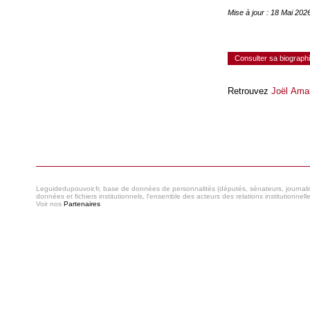
Mise à jour : 18 Mai 20
Consulter sa biograph
Retrouvez
Joël Amal
Consulter le réseau
Leguidedupouvoir.fr, base de données de personnalités (députés, sénateurs, journaliste
données et fichiers institutionnels, l'ensemble des acteurs des relations institutionnell
Voir nos
Partenaires