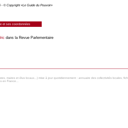
26 - © Copyright «Le Guide du Pouvoir»
ie et ses coordonnées
ric
dans la Revue Parlementaire
s, maires et élus locaux...) mise à jour quotidiennement : annuaire des collectivités locales, fic
es en France...