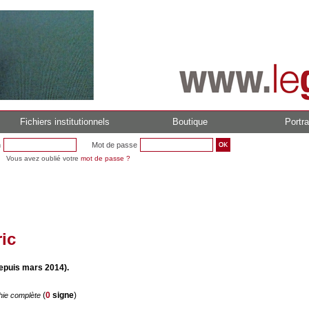
Fichiers institutionnels
Boutique
Portra
n
Mot de passe
Vous avez oublié votre
mot de passe ?
ic
epuis mars 2014).
(
0
signe
)
hie complète