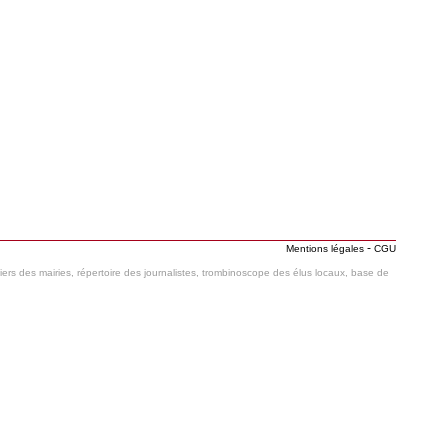
-
Mentions légales
CGU
hiers des mairies, répertoire des journalistes, trombinoscope des élus locaux, base de