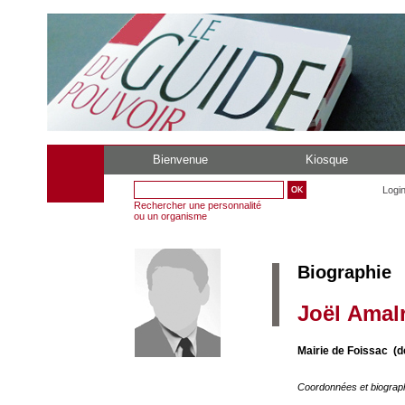
Bienvenue
Kiosque
Logi
Rechercher une personnalité
ou un organisme
Biographie
Joël Amalr
Mairie de Foissac (d
Coordonnées et biograp