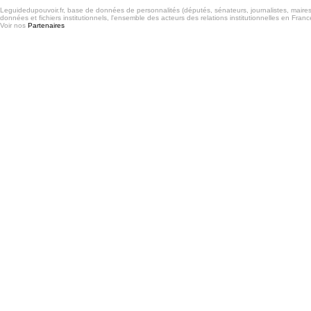
Leguidedupouvoir.fr, base de données de personnalités (députés, sénateurs, journalistes, maires et
données et fichiers institutionnels, l'ensemble des acteurs des relations institutionnelles en France
Voir nos
Partenaires