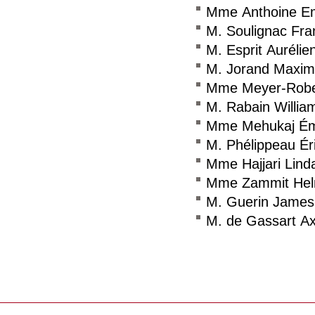
Mme Anthoine E
M. Soulignac Fra
M. Esprit Aurélie
M. Jorand Maxi
Mme Meyer-Robe
M. Rabain Willia
Mme Mehukaj Ém
M. Phélippeau Ér
Mme Hajjari Lind
Mme Zammit Helm
M. Guerin James
M. de Gassart Ax
Consulter le réseau