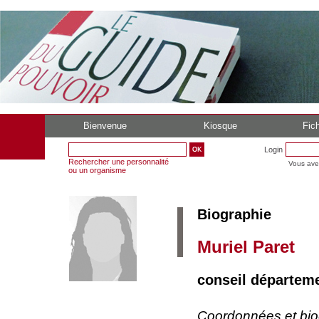
Bienvenue
Kiosque
Fich
Login
Rechercher une personnalité
Vous ave
ou un organisme
Biographie
Muriel Paret
conseil départeme
Coordonnées et bi