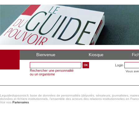
Bienvenue
Kiosque
Fich
Login
Rechercher une personnalité
Vous ave
ou un organisme
Leguidedupouvoir.fr, base de données de personnalités (députés, sénateurs, journalistes, maires et
données et fichiers institutionnels, l'ensemble des acteurs des relations institutionnelles en France
Voir nos
Partenaires