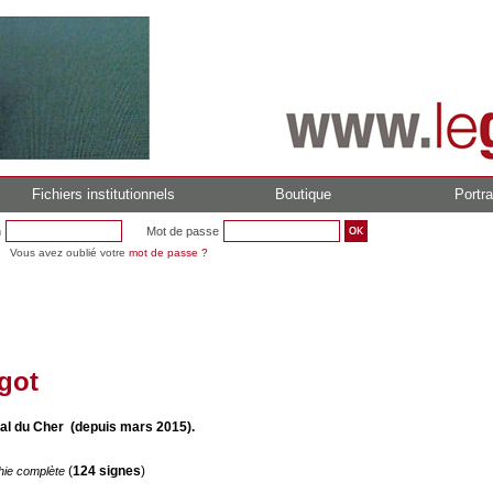
Fichiers institutionnels
Boutique
Portra
n
Mot de passe
Vous avez oublié votre
mot de passe ?
got
al du Cher (depuis mars 2015).
(
124 signes
)
hie complète