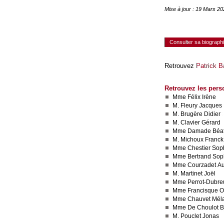
Mise à jour : 19 Mars 2
Consulter sa biograph
Retrouvez
Patrick B
Retrouvez les pers
Mme Félix Irène
M. Fleury Jacques
M. Brugère Didier
M. Clavier Gérard
Mme Damade Béat
M. Michoux Franck
Mme Chestier Sop
Mme Bertrand Sop
Mme Courzadet Au
M. Martinet Joël
Mme Perrot-Dubreu
Mme Francisque O
Mme Chauvet Mél
Mme De Choulot B
M. Pouclet Jonas