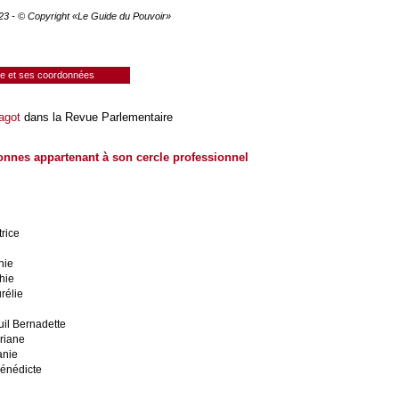
023 - © Copyright «Le Guide du Pouvoir»
ie et ses coordonnées
agot
dans la Revue Parlementaire
onnes appartenant à son cercle professionnel
rice
hie
hie
rélie
il Bernadette
riane
anie
énédicte