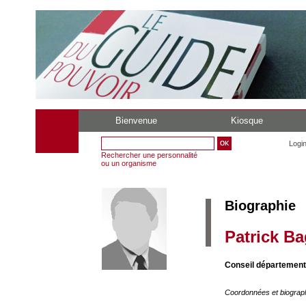
Bienvenue
Kiosque
Logi
Rechercher une personnalité
ou un organisme
Biographie
Patrick Ba
Conseil département
Coordonnées et biograp