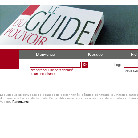
Bienvenue
Kiosque
Fich
Login
Rechercher une personnalité
Vous ave
ou un organisme
Leguidedupouvoir.fr, base de données de personnalités (députés, sénateurs, journalistes, maires et
données et fichiers institutionnels, l'ensemble des acteurs des relations institutionnelles en France
Voir nos
Partenaires