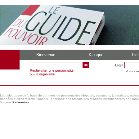
Bienvenue
Kiosque
Fich
Login
Rechercher une personnalité
Vous ave
ou un organisme
Leguidedupouvoir.fr, base de données de personnalités (députés, sénateurs, journalistes, maires et
données et fichiers institutionnels, l'ensemble des acteurs des relations institutionnelles en France
Voir nos
Partenaires