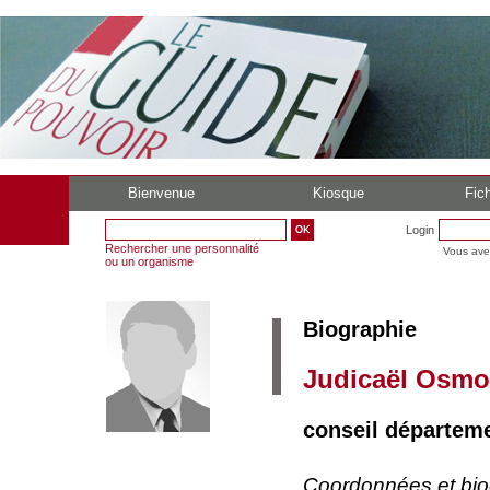
Bienvenue
Kiosque
Fich
Login
Rechercher une personnalité
Vous ave
ou un organisme
Biographie
Judicaël Osm
conseil départeme
Coordonnées et bi