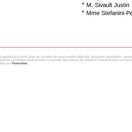
M. Sivault Justin
Mme Stefanini-P
Consulter le réseau
Leguidedupouvoir.fr, base de données de personnalités (députés, sénateurs, journalistes, maires et
données et fichiers institutionnels, l'ensemble des acteurs des relations institutionnelles en France
Voir nos
Partenaires