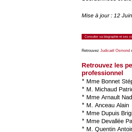
Mise à jour : 12 Ju
Consulter sa biographie et ses 
Retrouvez
Judicaël Osmond
d
Retrouvez les p
professionnel
Mme Bonnet Sté
M. Michaud Patri
Mme Arnault Na
M. Anceau Alain
Mme Dupuis Brigi
Mme Devallée Pa
M. Quentin Antoi