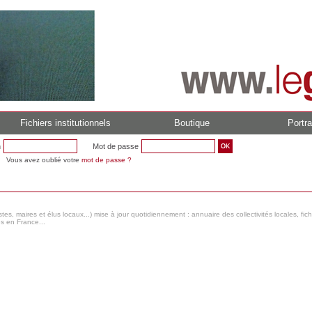
Fichiers institutionnels
Boutique
Portra
n
Mot de passe
Vous avez oublié votre
mot de passe ?
s, maires et élus locaux...) mise à jour quotidiennement : annuaire des collectivités locales, fic
es en France...