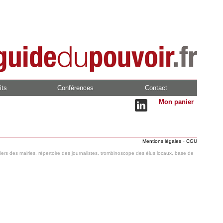
its
Conférences
Contact
Mon panier
-
Mentions légales
CGU
hiers des mairies, répertoire des journalistes, trombinoscope des élus locaux, base de