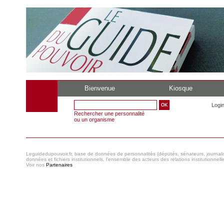
Bienvenue
Kiosque
Logi
Rechercher une personnalité
ou un organisme
Leguidedupouvoir.fr, base de données de personnalités (députés, sénateurs, journaliste
données et fichiers institutionnels, l'ensemble des acteurs des relations institutionnell
Voir nos
Partenaires