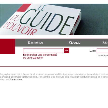
Bienvenue
Kiosque
Fich
Login
Rechercher une personnalité
Vous ave
ou un organisme
Leguidedupouvoir.fr, base de données de personnalités (députés, sénateurs, journalistes, maires et
données et fichiers institutionnels, l'ensemble des acteurs des relations institutionnelles en France
Voir nos
Partenaires