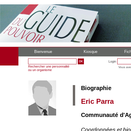
Bienvenue
Kiosque
Fich
Login
Rechercher une personnalité
Vous ave
ou un organisme
Biographie
Eric Parra
Communauté d'Agg
Coordonnées et bi