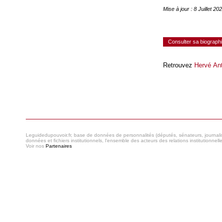
Mise à jour : 8 Juillet 
Consulter sa biograph
Retrouvez
Hervé An
Consulter le réseau
Leguidedupouvoir.fr, base de données de personnalités (députés, sénateurs, journaliste
données et fichiers institutionnels, l'ensemble des acteurs des relations institutionnell
Voir nos
Partenaires