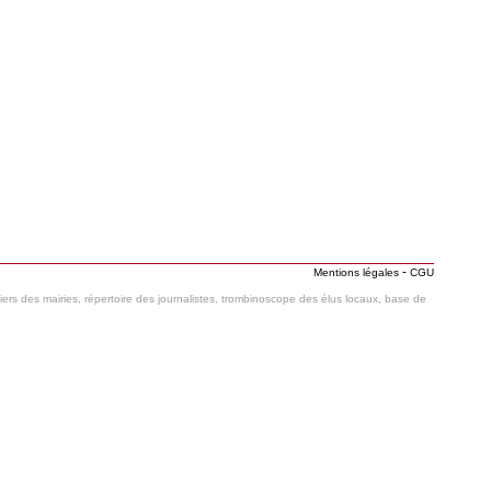
-
Mentions légales
CGU
hiers des mairies, répertoire des journalistes, trombinoscope des élus locaux, base de