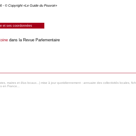
2026 - © Copyright «Le Guide du Pouvoir»
ie et ses coordonnées
toine
dans la Revue Parlementaire
s, maires et élus locaux...) mise à jour quotidiennement : annuaire des collectivités locales, fic
es en France...