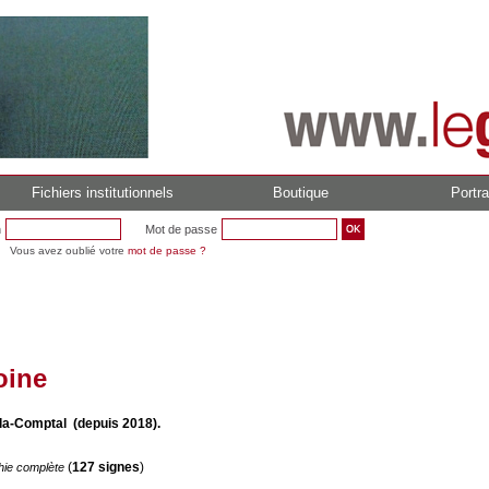
Fichiers institutionnels
Boutique
Portra
n
Mot de passe
Vous avez oublié votre
mot de passe ?
oine
-la-Comptal (depuis 2018).
(
127 signes
)
hie complète