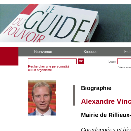
Bienvenue
Kiosque
Fich
Login
Rechercher une personnalité
Vous ave
ou un organisme
Biographie
Alexandre Vin
Mairie de Rillieux
Coordonnées et bi