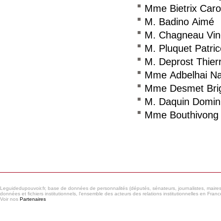
Mme Bietrix Caro
M. Badino Aimé
M. Chagneau Vin
M. Pluquet Patric
M. Deprost Thier
Mme Adbelhai N
Mme Desmet Brig
M. Daquin Domin
Mme Bouthivong
Consulter le réseau
Leguidedupouvoir.fr, base de données de personnalités (députés, sénateurs, journalistes, maires et
données et fichiers institutionnels, l'ensemble des acteurs des relations institutionnelles en France
Voir nos
Partenaires