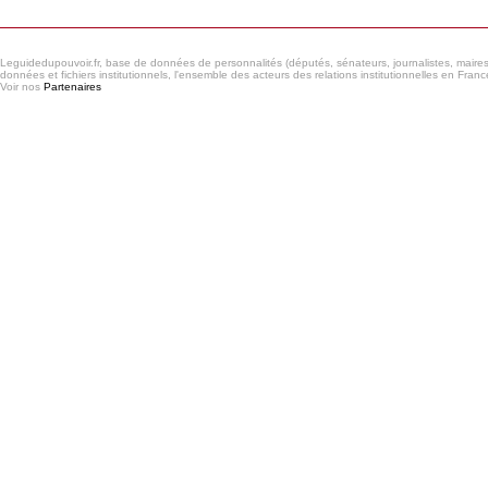
Leguidedupouvoir.fr, base de données de personnalités (députés, sénateurs, journalistes, maires et
données et fichiers institutionnels, l'ensemble des acteurs des relations institutionnelles en France
Voir nos
Partenaires