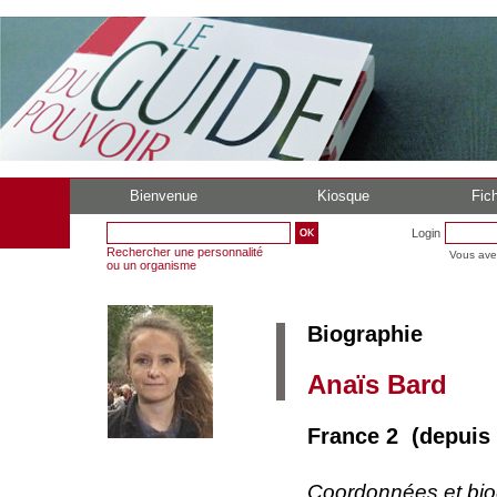
Bienvenue
Kiosque
Fich
Login
Rechercher une personnalité
Vous ave
ou un organisme
Biographie
Anaïs Bard
France 2 (depuis
Coordonnées et bi