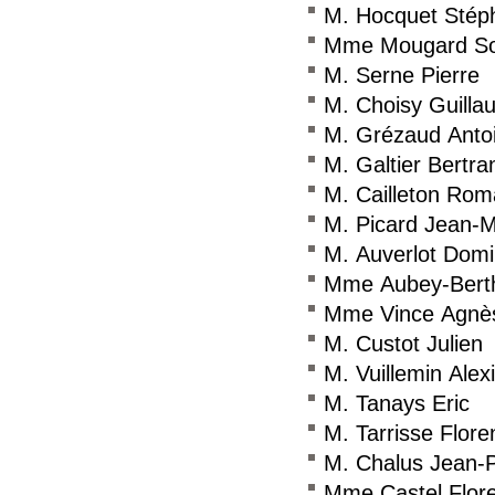
M. Hocquet Stép
Mme Mougard So
M. Serne Pierre
M. Choisy Guilla
M. Grézaud Anto
M. Galtier Bertra
M. Cailleton Rom
M. Picard Jean-
M. Auverlot Domi
Mme Aubey-Berth
Mme Vince Agnè
M. Custot Julien
M. Vuillemin Alex
M. Tanays Eric
M. Tarrisse Flore
M. Chalus Jean-P
Mme Castel Flor