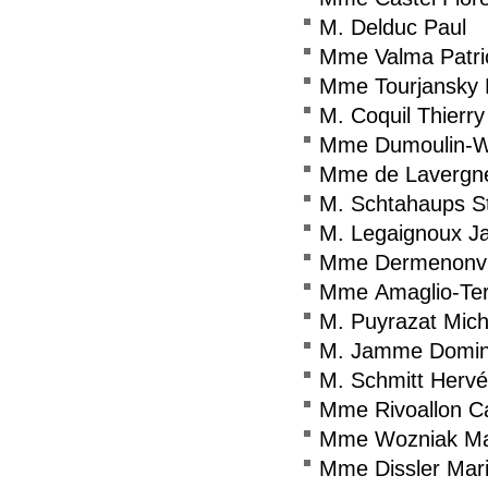
M. Delduc Paul
Mme Valma Patri
Mme Tourjansky 
M. Coquil Thierry
Mme Dumoulin-Wie
Mme de Lavergne
M. Schtahaups S
M. Legaignoux J
Mme Dermenonvil
Mme Amaglio-Teri
M. Puyrazat Mich
M. Jamme Domin
M. Schmitt Hervé
Mme Rivoallon C
Mme Wozniak Ma
Mme Dissler Mari