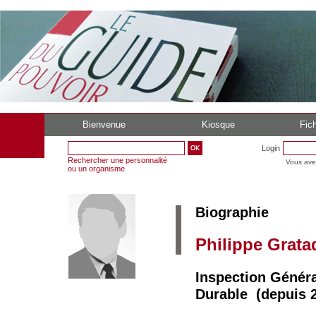
Bienvenue
Kiosque
Fich
Login
Rechercher une personnalité
Vous ave
ou un organisme
Biographie
Philippe Grata
Inspection Génér
Durable (depuis 2