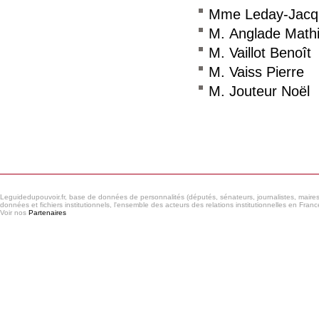
Mme Leday-Jacq
M. Anglade Math
M. Vaillot Benoît
M. Vaiss Pierre
M. Jouteur Noël
Consulter le réseau
Leguidedupouvoir.fr, base de données de personnalités (députés, sénateurs, journalistes, maires et
données et fichiers institutionnels, l'ensemble des acteurs des relations institutionnelles en France
Voir nos
Partenaires