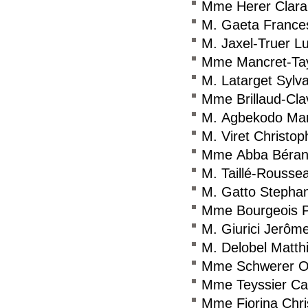
Mme Herer Clara
M. Gaeta France
M. Jaxel-Truer L
Mme Mancret-Tayl
M. Latarget Sylva
Mme Brillaud-Cla
M. Agbekodo Ma
M. Viret Christop
Mme Abba Béran
M. Taillé-Rousse
M. Gatto Stepha
Mme Bourgeois Pa
M. Giurici Jerôm
M. Delobel Matth
Mme Schwerer O
Mme Teyssier Car
Mme Fiorina Chri