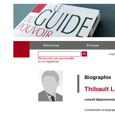
Bienvenue
Kiosque
Logi
Rechercher une personnalité
ou un organisme
Biographie
Thibault L
conseil départementa
Coordonnées et biograp