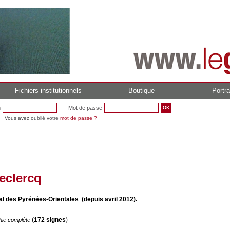
Fichiers institutionnels
Boutique
Portra
n
Mot de passe
Vous avez oublié votre
mot de passe ?
eclercq
l des Pyrénées-Orientales (depuis avril 2012).
(
172 signes
)
hie complète