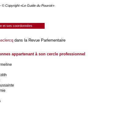
 - © Copyright «Le Guide du Pouvoir»
ie et ses coordonnées
Leclercq
dans la Revue Parlementaire
onnes appartenant à son cercle professionnel
rmeline
dith
c
ussainte
émie
s