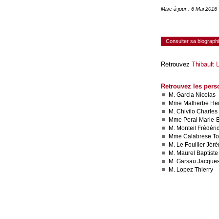
Mise à jour : 6 Mai 2016
Consulter sa biograph
Retrouvez
Thibault 
Retrouvez les pers
M. Garcia Nicolas
Mme Malherbe He
M. Chivilo Charles
Mme Peral Marie-E
M. Monteil Frédéri
Mme Calabrese To
M. Le Fouiller Jér
M. Maurel Baptiste
M. Garsau Jacque
M. Lopez Thierry
Consulter le réseau