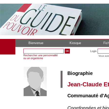
Bienvenue
Kiosque
Fich
Login
Rechercher une personnalité
Vous ave
ou un organisme
Biographie
Jean-Claude E
Communauté d'Agg
Coordonnées et bi