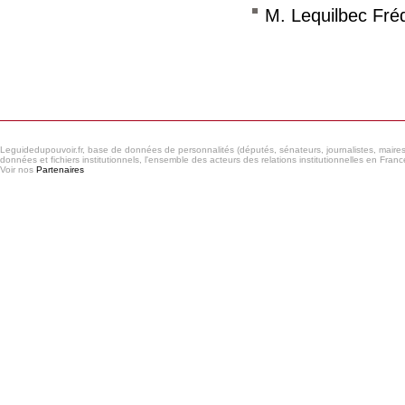
M. Lequilbec Fré
Consulter le réseau
Leguidedupouvoir.fr, base de données de personnalités (députés, sénateurs, journalistes, maires et
données et fichiers institutionnels, l'ensemble des acteurs des relations institutionnelles en France
Voir nos
Partenaires